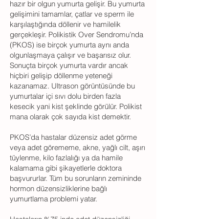
hazır bir olgun yumurta gelişir. Bu yumurta
gelişimini tamamlar, çatlar ve sperm ile
karşılaştığında döllenir ve hamilelik
gerçekleşir. Polikistik Over Sendromu’nda
(PKOS) ise birçok yumurta aynı anda
olgunlaşmaya çalışır ve başarısız olur.
Sonuçta birçok yumurta vardır ancak
hiçbiri gelişip döllenme yeteneği
kazanamaz. Ultrason görüntüsünde bu
yumurtalar içi sıvı dolu birden fazla
kesecik yani kist şeklinde görülür. Polikist
mana olarak çok sayıda kist demektir.
PKOS’da hastalar düzensiz adet görme
veya adet görememe, akne, yağlı cilt, aşırı
tüylenme, kilo fazlalığı ya da hamile
kalamama gibi şikayetlerle doktora
başvururlar. Tüm bu sorunların zemininde
hormon düzensizliklerine bağlı
yumurtlama problemi yatar.