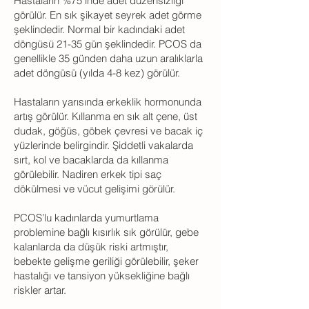
Hastaların %75 inde adet düzensizliği
görülür. En sık şikayet seyrek adet görme
şeklindedir. Normal bir kadındaki adet
döngüsü 21-35 gün şeklindedir. PCOS da
genellikle 35 günden daha uzun aralıklarla
adet döngüsü (yılda 4-8 kez) görülür.
Hastaların yarısında erkeklik hormonunda
artış görülür. Kıllanma en sık alt çene, üst
dudak, göğüs, göbek çevresi ve bacak iç
yüzlerinde belirgindir. Şiddetli vakalarda
sırt, kol ve bacaklarda da kıllanma
görülebilir. Nadiren erkek tipi saç
dökülmesi ve vücut gelişimi görülür.
PCOS’lu kadınlarda yumurtlama
problemine bağlı kısırlık sık görülür, gebe
kalanlarda da düşük riski artmıştır,
bebekte gelişme geriliği görülebilir, şeker
hastalığı ve tansiyon yüksekliğine bağlı
riskler artar.