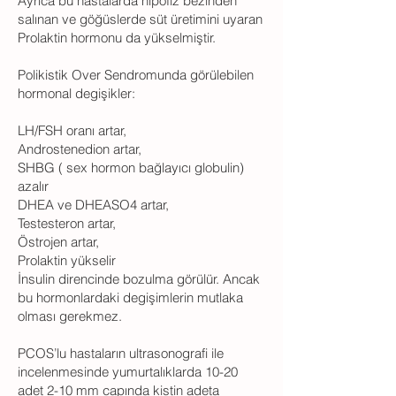
Ayrıca bu hastalarda hipofiz bezinden
salınan ve göğüslerde süt üretimini uyaran
Prolaktin hormonu da yükselmiştir.
Polikistik Over Sendromunda görülebilen
hormonal degişikler:
LH/FSH oranı artar,
Androstenedion artar,
SHBG ( sex hormon bağlayıcı globulin)
azalır
DHEA ve DHEASO4 artar,
Testesteron artar,
Östrojen artar,
Prolaktin yükselir
İnsulin direncinde bozulma görülür. Ancak
bu hormonlardaki degişimlerin mutlaka
olması gerekmez.
PCOS’lu hastaların ultrasonografi ile
incelenmesinde yumurtalıklarda 10-20
adet 2-10 mm capında kistin adeta