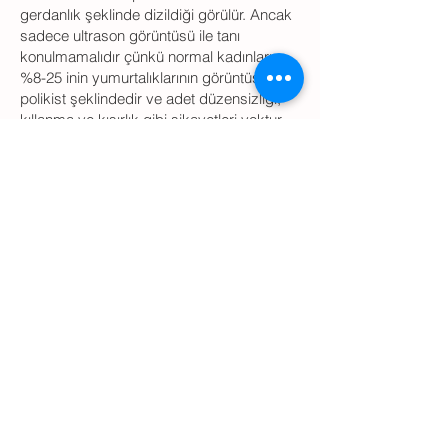
gerdanlık şeklinde dizildiği görülür. Ancak
sadece ultrason görüntüsü ile tanı
konulmamalıdır çünkü normal kadınların
%8-25 inin yumurtalıklarının görüntüsü de
polikist şeklindedir ve adet düzensizliği,
kıllanma ve kısırlık gibi şikayetleri yoktur.
Bunu gerçek PKOS ile karıştırmamak
gerekir.
TEDAVİ: Öncelikle hastaların ideal
kilolarına inmeleri sağlanmalıdır. PCOS’da
kilo kaybı mevcut şikayetlerin cogunda tek
başına düzelme sağlar. Ağırlığının %5’ini
kaybeden hastalarda insulin ve androjen
düzeyleri düşmektedir. Günlük aktivitenin
arttırılması ve istikrarlı bir diyet programı ile
yüz güldürücü sonuçlar alınır.
PCOS tedavisinde Metformin gibi şeker
hastalığı tedavisinde kullanılan ilaçlar
özellikle insulin metabolizmasında sorun
olan hastalarda yarar göstermektedir.